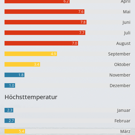
April
6.2
Mai
7.6
Juni
7.8
Juli
7.7
August
7.0
September
4.9
Oktober
3.4
November
1.8
Dezember
1.0
Höchsttemperatur
Januar
2.3
Februar
2.7
März
5.4